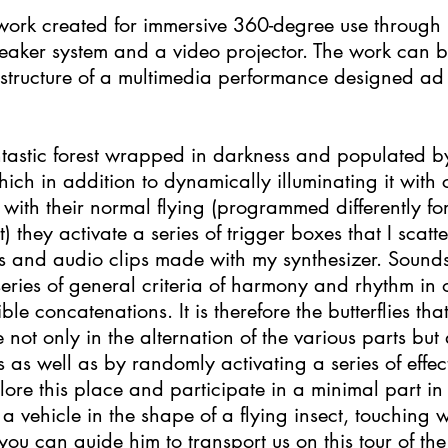
 work created for immersive 360-degree use through
aker system and a video projector. The work can be 
c structure of a multimedia performance designed ad 
astic forest wrapped in darkness and populated by 5
which in addition to dynamically illuminating it with 
ith their normal flying (programmed differently for
it) they activate a series of trigger boxes that I sca
ds and audio clips made with my synthesizer. Soun
eries of general criteria of harmony and rhythm in 
ble concatenations. It is therefore the butterflies tha
me not only in the alternation of the various parts bu
ps as well as by randomly activating a series of effec
lore this place and participate in a minimal part i
a vehicle in the shape of a flying insect, touching w
 you can guide him to transport us on this tour of t