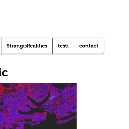
StrangisRealities
testi
contact
ic