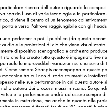
articolare ricerca dell'autore riguardo la composi
ova spazio l'uso di varie tecnologie e in particolare 
stico, diviene il centro di un fenomeno collettivame
il portale verso l'altrove raggiungibile con gli heads
 una performer e poi il pubblico (da questa accomp
 audio e le proiezioni di ciò che viene visualizzato n
mente dispositivo scenografico e orchestra produce 
tista che ha creato tutto questo è impegnato live ne
o reale le imprevedibili variazioni su una serie di 
obot. Come sempre Strangis accompagna a questo pa
 e macchine tra cui non di rado strumenti o installazi
pesso nelle sue performance in cui questo autore s
nella catena dei processi messi in scena. Se quindi 
à virtuale la performance andrà ad essere sempre dif
nuamente in mutazione, ma anche in quanto alle pro
lta presenze differenti (sculture 3D, oggetti luminos