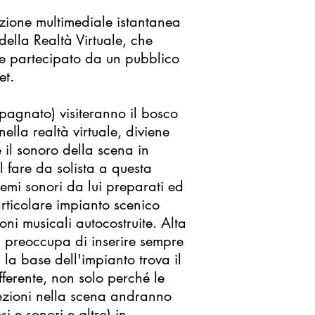
zione multimediale istantanea
della Realtà Virtuale, che
nte partecipato da un pubblico
et.
agnato) visiteranno il bosco
ella realtà virtuale, diviene
il sonoro della scena in
l fare da solista a questa
temi sonori da lui preparati ed
rticolare impianto scenico
oni musicali autocostruite. Alta
i preoccupa di inserire sempre
la base dell'impianto trova il
ferente, non solo perché le
iezioni nella scena andranno
i e sonori e altro) in