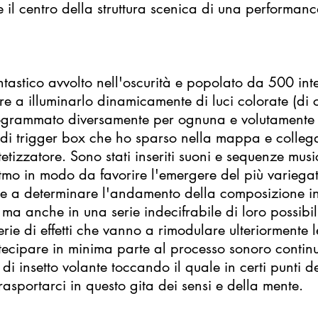
il centro della struttura scenica di una performan
tastico avvolto nell'oscurità e popolato da 500 intell
ltre a illuminarlo dinamicamente di luci colorate (di 
rogrammato diversamente per ognuna e volutamente 
 di trigger box che ho sparso nella mappa e collega
tetizzatore. Sono stati inseriti suoni e sequenze mus
ritmo in modo da favorire l'emergere del più variega
alle a determinare l'andamento della composizione in
ti ma anche in una serie indecifrabile di loro possibi
e di effetti che vanno a rimodulare ulteriormente le
rtecipare in minima parte al processo sonoro contin
i insetto volante toccando il quale in certi punti de
trasportarci in questo gita dei sensi e della mente.