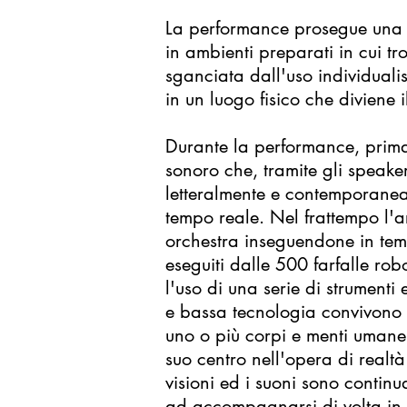
La performance prosegue una p
in ambienti preparati in cui tr
sganciata dall'uso individuali
in un luogo fisico che diviene 
Durante la performance, prima
sonoro che, tramite gli speaker
letteralmente e contemporanea
tempo reale. Nel frattempo l'ar
orchestra inseguendone in temp
eseguiti dalle 500 farfalle r
l'uso di una serie di strumenti
e bassa tecnologia convivono s
uno o più corpi e menti umane 
suo centro nell'opera di realt
visioni ed i suoni sono conti
ad accompagnarsi di volta in vo