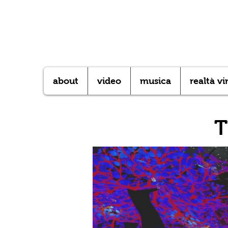
about
video
musica
realtà vi
T