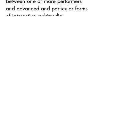
between one or more performers
and advanced and particular forms
of interactive multimedia
installations (basically video-
projected on one or more screens)
capable of setting up and staging
audio and video phenomena of
summary. My intervention in this
context was born out of an attempt
to establish a different path from
the current research practices,
using software normally used in the
3D video game industry to
inaugurate virtual realities/mental
environments embodying
ecosystems living beings willing to
become an instrument of actions
that intend to put humans and