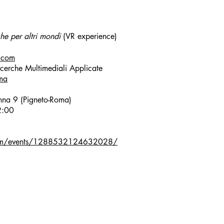
che per altri mondi
(VR experience)
p.com
icerche Multimediali Applicate
ma
onna 9 (Pigneto-Roma)
2:00
com/events/1288532124632028/