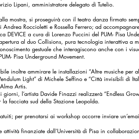
rizio Lipani, amministratore delegato di Tutelio.
lla mostra, si proseguirà con il teatro danza firmato se
sti Andrea Roccioletti e Rossella Ferrero; ad accompagnare
ronica DEVICE a cura di Lorenzo Puccini del PUM- Pisa Un
pertura al duo Collisions, pura tecnologia interattiva a ma
riconoscimento gestuale che interagiscono anche con i visu
ppo PUM- Pisa Underground Movement.
ile inoltre ammirare le installazioni “Altre musiche per al
ndulum Light” di Michele Seffino e “Città invisibili di It
Alma Artis.
i giorni, l’artista Davide Finazzi realizzerà “Endless Gro
la facciata sud della Stazione Leopolda.
 gratuiti; per prenotarsi ai workshop occorre inviare un’emai
 le attività finanziate dall’Università di Pisa in collaboraz