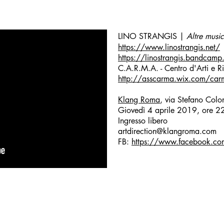
LINO STRANGIS |
Altre musi
https://www.linostrangis.net/
https://linostrangis.bandcam
C.A.R.M.A. - Centro d'Arti e R
http://asscarma.wix.com/car
Klang Roma
, via Stefano Col
Giovedì 4 aprile 2019, ore 2
Ingresso libero
artdirection@klangroma.com
FB:
https://www.facebook.