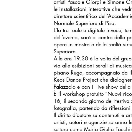
artisti Pascale Giorgi e Simone G
le installazioni interattive che v
direttore scientifico dell’Accade
Normale Superiore di Pisa.
L’Io tra reale e digitale invece, t
dell’evento, sarà al centro delle pr
opere in mostra e della realtà vi
Superiore.
Alle ore 19.30 è la volta del gru
via alle esibizioni serali di musi
pisano Rugo, accompagnato da illus
Keos Dance Project che dialogheran
Palazzolo e con il live show della
È il workshop gratuito “Nuovi rico
16, il secondo giorno del Festival
fotografia, partendo da riflessioni 
Il diritto d’autore su contenuti e 
artisti, autori e agenzie saranno 
settore come Maria Giulia Facchini