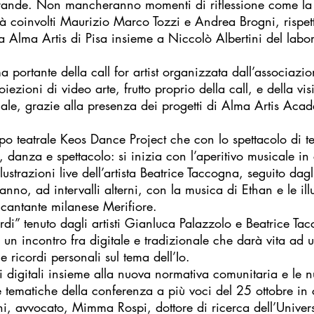
rande. Non mancheranno momenti di riflessione come la co
edrà coinvolti Maurizio Marco Tozzi e Andrea Brogni, rispe
mia Alma Artis di Pisa insieme a Niccolò Albertini del lab
ema portante della call for artist organizzata dall’associaz
oiezioni di video arte, frutto proprio della call, e della vi
rtuale, grazie alla presenza dei progetti di Alma Artis A
ppo teatrale Keos Dance Project che con lo spettacolo di t
ca, danza e spettacolo: si inizia con l’aperitivo musicale 
trazioni live dell’artista Beatrice Taccogna, seguito dagli
no, ad intervalli alterni, con la musica di Ethan e le illu
 cantante milanese Merifiore.
rdi” tenuto dagli artisti Gianluca Palazzolo e Beatrice Ta
: un incontro fra digitale e tradizionale che darà vita ad 
e ricordi personali sul tema dell’Io.
arti digitali insieme alla nuova normativa comunitaria e le
le tematiche della conferenza a più voci del 25 ottobre in 
, avvocato, Mimma Rospi, dottore di ricerca dell’Universi