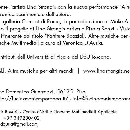
nte l'artista
Lino Strangis
con la nuova performance "Altre
ronica sperimentale dell'autore.
 galleria Contact di Roma, la partecipazione al Make Ar
o il progetto di
Lino Strangis
arriva a Pisa a
Ronzii - Visio
tinerante dal titolo "Partiture Spaziali. Altre musiche per
rche Multimediali a cura di Veronica D'Auria.
ontributi dell’Università di Pisa e del DSU Toscana.
LI. Altre musiche per altri mondi |
www.linostrangis.ne
esco Domenico Guerrazzi, 56125 Pisa
ttp://fucinacontemporanea.it/
-
info@fucinacontemporane
A.R.M.A. - Centro d'Arti e Ricerche Multimediali Applicate
 +39 3492304021
.dauria@gmail.com