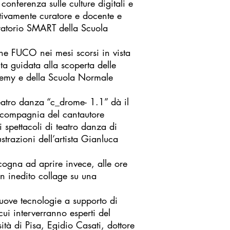
nferenza sulle culture digitali e
ttivamente curatore e docente e
oratorio SMART della Scuola
ione FUCO nei mesi scorsi in vista
sita guidata alla scoperta delle
cademy e della Scuola Normale
eatro danza “c_drome- 1.1” dà il
in compagnia del cantautore
 spettacoli di teatro danza di
strazioni dell’artista Gianluca
ccogna ad aprire invece, alle ore
un inedito collage su una
 nuove tecnologie a supporto di
cui interverranno esperti del
tà di Pisa, Egidio Casati, dottore