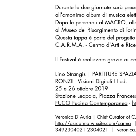
Durante le due giornate sarà prese
all'omonimo album di musica elett
Dopo le personali al MACRO, alla
al Museo del Risorgimento di Torin
Questa tappa è parte del progetto i
C.A.R.M.A. - Centro d'Arti e Rice
Il Festival è realizzato grazie ai c
Lino Strangis | PARTITURE SPAZIA
RONZII - Visioni Digitali III ed.
25 e 26 ottobre 2019
Stazione Leopola, Piazza Franc
FUCO Fucina Contemporanea
-
h
Veronica D'Auria | Chief Curator of C.
http://asscarma.wixsite.com/carma
|
3492304021 2304021 |
veronica